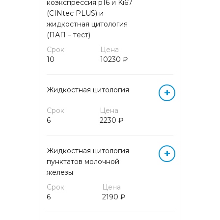
коэкспрессия p16 и Ki67
(CINtec PLUS) и
жидкостная цитология
Исследование функции
поджелудочной железы и
(ПАП – тест)
желудка
Срок
Цена
10
10230 ₽
КОМПЛЕКСНАЯ ОЦЕНКА
ОКСИДАТИВНОГО СТРЕССА
Жидкостная цитология
+
Комплексные анализы
Срок
Цена
6
2230 ₽
КОМПЛЕКСНЫЙ АНАЛИЗ
КРОВИ НА АМИНОКИСЛОТЫ
Жидкостная цитология
+
пунктатов молочной
ЛЕКАРСТВЕННЫЙ
железы
МОНИТОРИНГ
Срок
Цена
6
2190 ₽
МАРКЕРЫ АУТОИММУННЫХ
ЗАБОЛЕВАНИЙ