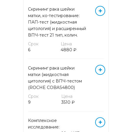
ГОРМОНЫ БИОЛОГИЧЕСКИХ
Скрининг рака шейки
+
ЖИДКОСТЕЙ
матки, ко-тестирование:
ПАП-тест (жидкостная
ГОРМОНЫ КРОВИ
цитология) и расширенный
ВПЧ-тест 21 тип, колич.
ГОРМОНЫ МОЧИ
Срок
Цена
6
4880 ₽
ЖИДКОСТНАЯ ЦИТОЛОГИЯ
Скрининг рака шейки
+
ЖИРНЫЕ КИСЛОТЫ
матки (жидкостная
цитология) с ВПЧ-тестом
(ROCHE COBAS4800)
ИЗОСЕРОЛОГИЯ
Срок
Цена
9
3510 ₽
ИММУНОГИСТОХИМИЧЕСКИЕ
ИССЛЕДОВАНИЯ
Комплексное
+
ИММУНОЛОГИЧЕСКИЕ
исследование:
ИССЛЕДОВАНИЯ