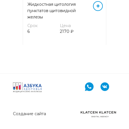
Жидкостная цитология
+
МИКРОБИОЛОГИЧЕСКИЕ
пунктатов щитовидной
ИССЛЕДОВАНИЯ
железы
Срок
Цена
МОЛЕКУЛЯРНАЯ (ДНК/РНК)
6
2170 ₽
ДИАГНОСТИКА МЕТОДОМ
ПЦР
МОЛЕКУЛЯРНАЯ (ДНК/РНК)
ДИАГНОСТИКА МЕТОДОМ
ПЦР (кровь)
ОБЩЕКЛИНИЧЕСКИЕ
ИССЛЕДОВАНИЯ
ОНКОГЕМАТОЛОГИЯ
Создание сайта
ОНКОМАРКЕРЫ