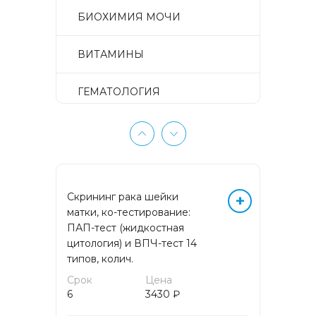
БИОХИМИЯ МОЧИ
ВИТАМИНЫ
ГЕМАТОЛОГИЯ
ГЕМОСТАЗ
ГЕНЕТИЧЕСКИЕ
ИССЛЕДОВАНИЯ
Скрининг рака шейки
+
матки, ко-тестирование:
ГИСТОЛОГИЧЕСКИЕ
ПАП-тест (жидкостная
ИССЛЕДОВАНИЯ
цитология) и ВПЧ-тест 14
типов, колич.
ГИСТОЛОГИЧЕСКИЕ
ИССЛЕДОВАНИЯ
Срок
Цена
ПУНКЦИОННОГО МАТЕРИАЛА
6
3430 ₽